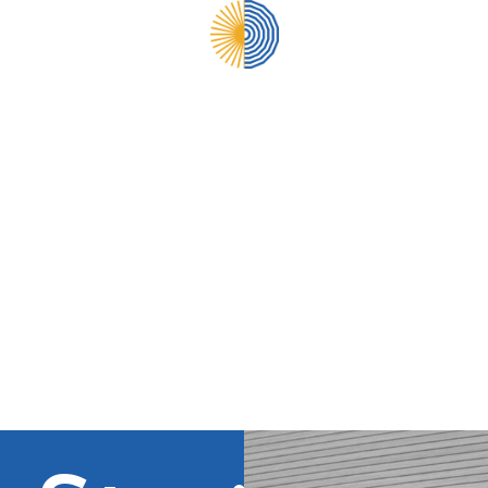
Ti diamo il benvenuto in WordPress. Questo è il tuo primo articolo.
Modificalo o eliminalo e quindi inizia a scrivere!