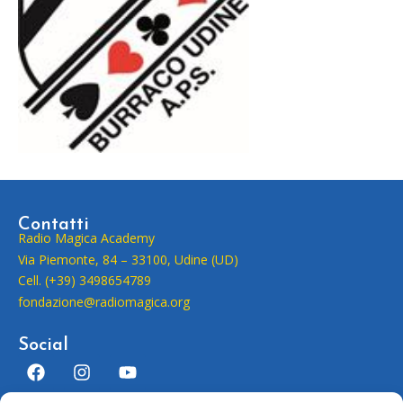
Contatti
Radio Magica Academy
Via Piemonte, 84 – 33100, Udine (UD)
Cell. (+39) 3498654789
fondazione@radiomagica.org
Social