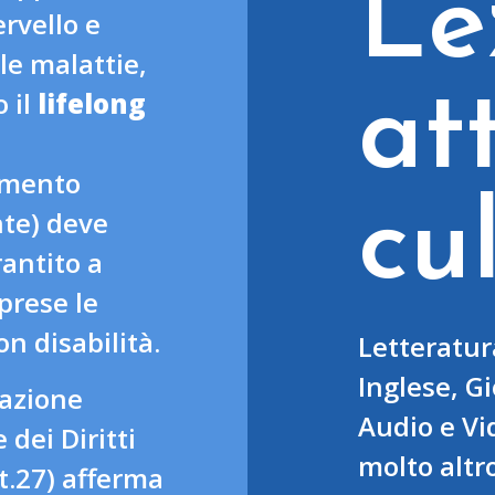
Le
ervello e
le malattie,
at
 il
lifelong
imento
cu
te) deve
antito a
prese le
n disabilità.
Letteratura
Inglese, G
razione
Audio e Vi
 dei Diritti
molto altr
t.27) afferma