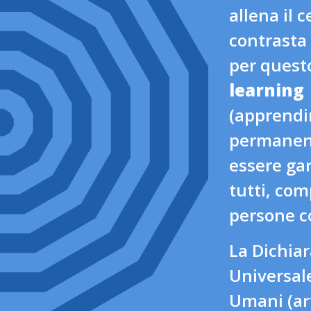
allena il c
contrasta 
per questo
learning
(apprend
permanen
essere gar
tutti, com
persone co
La Dichia
Universale
Umani (ar