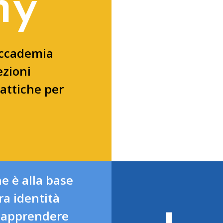
my
accademia
ezioni
dattiche per
e è alla base
ra identità
, apprendere