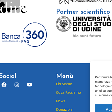
Partner scientifico
Social
Menù
Per fornire 
memorizzare 
Chi Siamo
tecnologie c
unici su que
Cosa Facciamo
su alcune ca
News
Ac
Donazioni