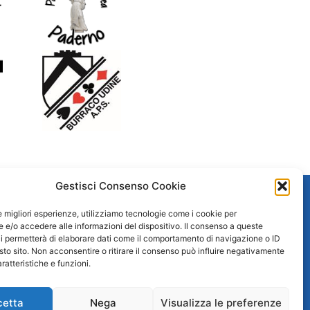
Gestisci Consenso Cookie
Area Riservata
le migliori esperienze, utilizziamo tecnologie come i cookie per
e/o accedere alle informazioni del dispositivo. Il consenso a queste
Academy 2023-24 (materiale delle attività)
i permetterà di elaborare dati come il comportamento di navigazione o ID
sto sito. Non acconsentire o ritirare il consenso può influire negativamente
Academy 2024-25 (materiale delle attività)
ratteristiche e funzioni.
Wordwall Radio Magica
cetta
Nega
Visualizza le preferenze
Spazio Staff