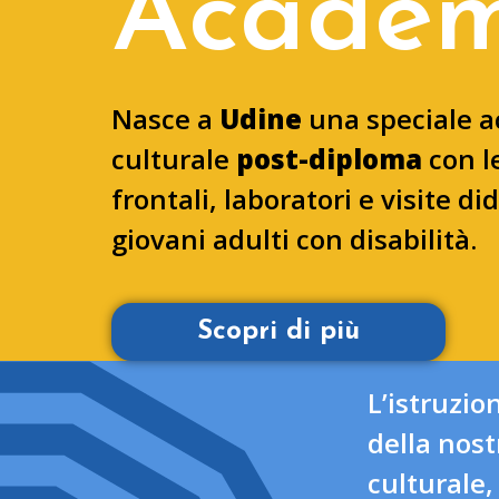
Acade
Nasce a
Udine
una speciale 
culturale
post-diploma
con l
frontali, laboratori e visite di
giovani adulti con disabilità.
Scopri di più
L’istruzion
della nost
culturale