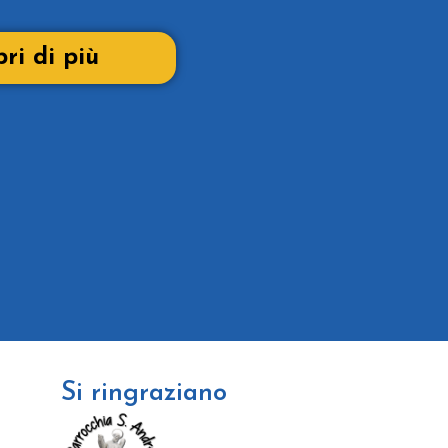
ri di più
Si ringraziano