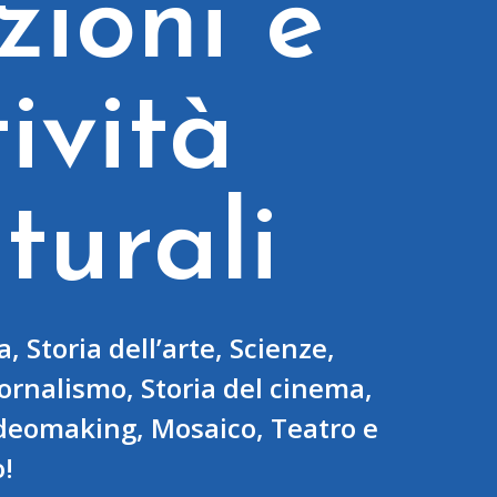
zioni e
tività
lturali
, Storia dell’arte, Scienze,
iornalismo, Storia del cinema,
deomaking, Mosaico, Teatro e
o!