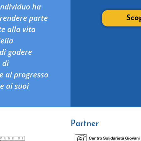
individuo ha
 prendere parte
Scop
e alla vita
ella
 di godere
 di
e al progresso
 e ai suoi
egno
Partner